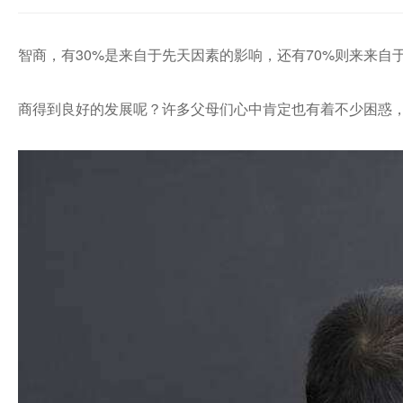
智商，有30%是来自于先天因素的影响，还有70%则来来
商得到良好的发展呢？许多父母们心中肯定也有着不少困惑