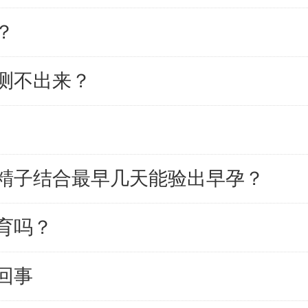
？
测不出来？
精子结合最早几天能验出早孕？
育吗？
回事