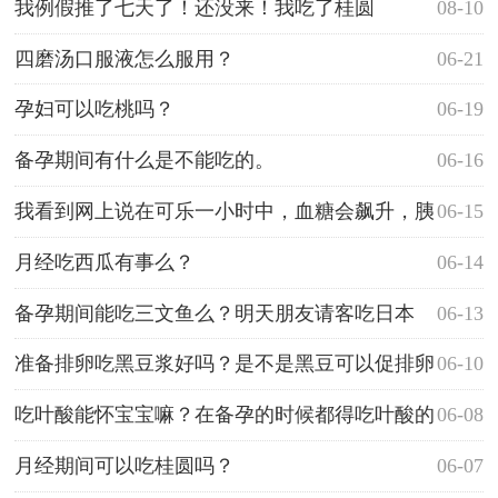
我例假推了七天了！还没来！我吃了桂圆
08-10
四磨汤口服液怎么服用？
06-21
孕妇可以吃桃吗？
06-19
备孕期间有什么是不能吃的。
06-16
我看到网上说在可乐一小时中，血糖会飙升，胰
06-15
腺满负荷生产胰岛素？
月经吃西瓜有事么？
06-14
备孕期间能吃三文鱼么？明天朋友请客吃日本
06-13
菜，三文鱼会影响我怀孕吗？
准备排卵吃黑豆浆好吗？是不是黑豆可以促排卵
06-10
呀?
吃叶酸能怀宝宝嘛？在备孕的时候都得吃叶酸的
06-08
吗？
月经期间可以吃桂圆吗？
06-07