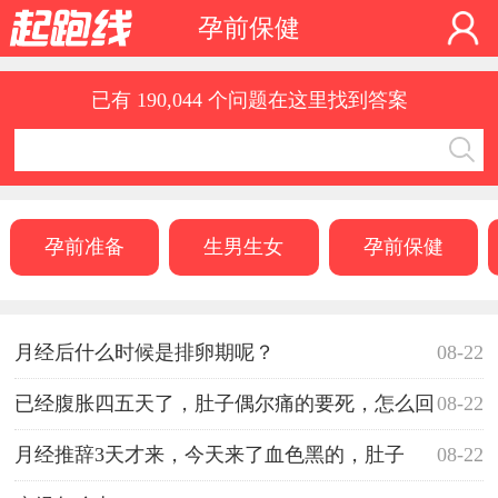
孕前保健
已有 190,044 个问题在这里找到答案
孕前准备
生男生女
孕前保健
月经后什么时候是排卵期呢？
08-22
已经腹胀四五天了，肚子偶尔痛的要死，怎么回
08-22
事？
月经推辞3天才来，今天来了血色黑的，肚子
08-22