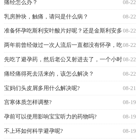
疼，怎么了？
痛经怎么办？
08-22
乳房肿块，触痛，请问是什么病？
08-22
准备怀孕吃斯利安叶酸片好呢？还是金斯利安多
08-22
维片好呢？
两年前曾经做过一次人流后一直都没有怀孕，吃
08-22
什么食物或者药物能有助于怀孕？
先吃了避孕药，然后老公又射进去了，一个小时
08-22
前吃的这样避孕药还有效？
痛经痛得死去活来的，该怎么解决？
08-22
宝妈们头皮屑多用什么解决呢?
08-21
宫寒体质怎样调整?
08-19
孕前可以使用影响宝宝听力的药物吗?
08-19
不上环如何科学避孕呢?
08-19