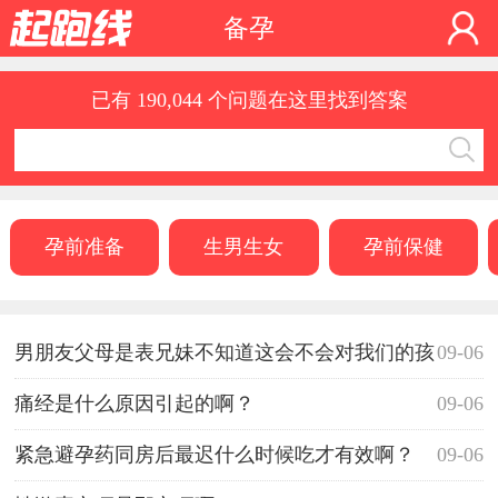
备孕
已有 190,044 个问题在这里找到答案
孕前准备
生男生女
孕前保健
男朋友父母是表兄妹不知道这会不会对我们的孩
09-06
子产生影响？
痛经是什么原因引起的啊？
09-06
紧急避孕药同房后最迟什么时候吃才有效啊？
09-06