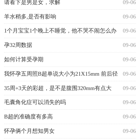
请看下是男是女，求解
09-06
羊水稍多,是否有影响
09-06
1个月宝宝1个晚上不睡觉，他不哭不闹怎么办
09-06
啊！
孕32周数据
09-06
如何计算受孕期
09-06
我怀孕五周照B超单说大小为21X15mm 前后径
09-06
为19mm 请问生男生女的几率那个多一点啊?
35周+3天的彩超，是不是腹围320mm有点大
09-06
毛囊角化症可以消失的吗
09-06
B超的准确度有多高
09-06
怀孕俩个月想知男女
09-06