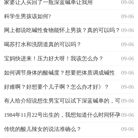
家婆让人买回了一瓶深蓝碱单让我用
09-06
科学生男孩该如何?
09-06
网上都说吃碱性食物能怀上男孩？真的可以吗？
09-06
烦躁
喝苏打水和洗阴道真的可以吗？
09-06
宝妈快进来！压力好大呀！我该怎么办？
09-06
如何调节身体的酸碱度？想要把体质调成碱性
09-06
的！
好难啊？好想要个儿子啊？怎么办才好》？
09-06
有人给介绍说想生男宝可以试下深蓝碱单的，可
09-06
信吗，可以尝试的不？
1984年11月22号出生的，我想知道什么时间怀孕
09-06
怀男孩啊？
传统的酸儿辣女的说法准确么？
09-06