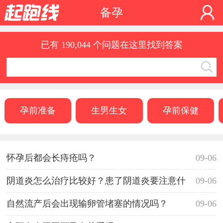
备孕
已有 190,044 个问题在这里找到答案
孕前准备
生男生女
孕前保健
怀孕后都会长痔疮吗？
09-06
阴道炎怎么治疗比较好？患了阴道炎要注意什
09-06
么？
自然流产后会出现输卵管堵塞的情况吗？
09-06