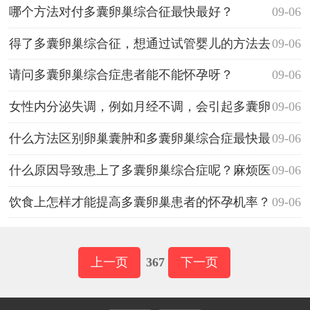
巢，如果确实
避免妊娠糖尿病和妊娠高血压？
哪个方法对付多囊卵巢综合征最快最好？
09-06
得了多囊卵巢综合征，想通过试管婴儿的方法去
09-06
孕育小孩，成功率高吗？
请问多囊卵巢综合症患者能不能怀孕呀？
09-06
女性内分泌失调，例如月经不调，会引起多囊卵
09-06
巢综合症吗？
什么方法区别卵巢囊肿和多囊卵巢综合症最快最
09-06
准确呢？
什么原因导致患上了多囊卵巢综合症呢？麻烦医
09-06
生能讲解一下吗？
饮食上怎样才能提高多囊卵巢患者的怀孕机率？
09-06
知道的麻烦说一下行吗？
上一页
367
下一页