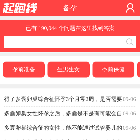
备孕
已有 190,044 个问题在这里找到答案
孕前准备
生男生女
孕前保健
得了多囊卵巢综合征怀孕3个月零2周，是否需要
09-06
打黄体酮降低流产风险呢？
多囊卵巢女性怀孕之后，多囊是不是有可能会自
09-06
行消失呢？
多囊卵巢综合征的女性，能不能通过试管婴儿的
09-06