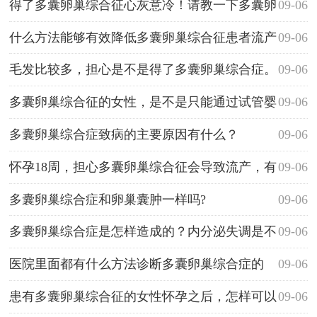
人工方法受孕呢？
得了多囊卵巢综合征心灰意冷！请教一下多囊卵
09-06
巢综合症治疗的最佳办法是什么？
什么方法能够有效降低多囊卵巢综合征患者流产
09-06
的危险？
毛发比较多，担心是不是得了多囊卵巢综合症。
09-06
什么检查排除多囊卵巢综合症最准确呢？
多囊卵巢综合征的女性，是不是只能通过试管婴
09-06
儿的方法才能怀孕呢？
多囊卵巢综合症致病的主要原因有什么？
09-06
怀孕18周，担心多囊卵巢综合征会导致流产，有
09-06
没有必要注射黄体酮呢？
多囊卵巢综合症和卵巢囊肿一样吗?
09-06
多囊卵巢综合症是怎样造成的？内分泌失调是不
09-06
是会导致多囊卵巢综合症呢？
医院里面都有什么方法诊断多囊卵巢综合症的
09-06
呢？我很害怕，月经不正常啊，不知道是不是多囊卵
患有多囊卵巢综合征的女性怀孕之后，怎样可以
09-06