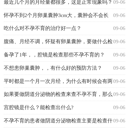
最近几个月的月经量都很多，这是正常现象吗？
09-06
怀孕不到2个月卵巢囊肿3cm大，囊肿会不会长
09-06
大的啊？我还能顺产吗？
吃什么对不孕不育的治疗好一点？
09-06
腹痛、月经不调，怀疑有卵巢囊肿，要做什么检
09-06
查的呢？很担心~
备孕了1年，，腔镜是检查那些不孕不育的？
09-06
不想患卵巢囊肿，，有什么好的预防方法？
09-06
平时都是一个月一次月经，为什么有时候会有两
09-06
次？
如果要做阴道分泌物的检查来查不孕不育，那么
09-06
什么时候做是最好的时间呢？
宫腔镜是什么？能检查出什么?
09-06
不孕不育的患者做阴道分泌物检查主要是检查什
09-06