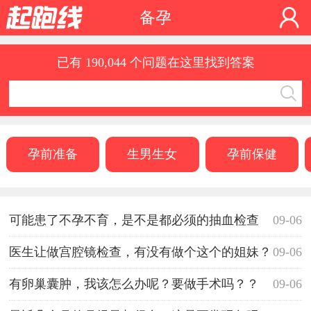
备孕
已有 190,044 个问题在这里找到答案
孕前准备
生男生女
孕前保健
可能患了不孕不育，是不是都必须的抽血检查
09-06
啊？
医生让做宫腔镜检查，有没有做个这个的姐妹？
09-06
有卵巢囊肿，我该怎么办呢？要做手术吗？？
09-06