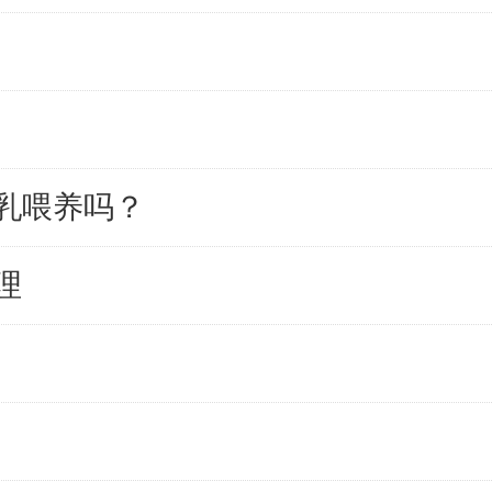
乳喂养吗？
理