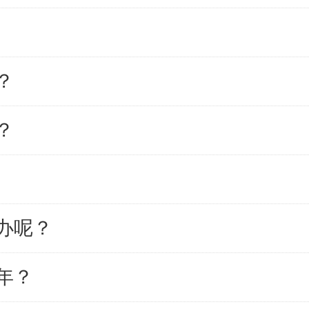
？
？
办呢？
年？