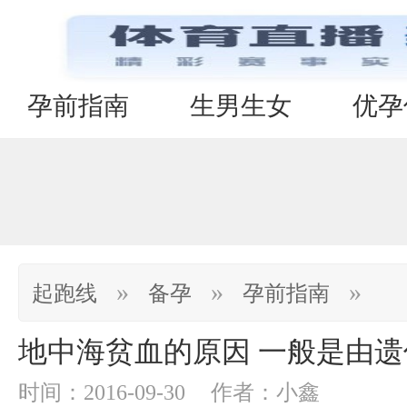
孕前指南
生男生女
优孕
»
»
»
起跑线
备孕
孕前指南
地中海贫血的原因 一般是由
时间：2016-09-30
作者：小鑫