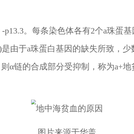
 -p13.3。每条染色体各有2个a珠
贫)是由于a珠蛋白基因的缺失所致，
则α链的合成部分受抑制，称为a+地
图片来源于华盖