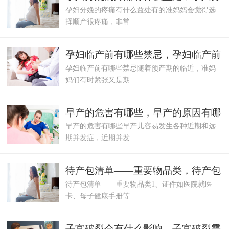
孕妇分娩的疼痛有什么益处有的准妈妈会觉得选
娩呼吸法
择顺产很疼痛，非常...
孕妇临产前有哪些禁忌，孕妇临产前
孕妇临产前有哪些禁忌随着预产期的临近，准妈
需要注意什
妈们有时紧张又是期...
早产的危害有哪些，早产的原因有哪
早产的危害有哪些早产儿容易发生各种近期和远
些
期并发症，近期并发...
待产包清单——重要物品类，待产包
待产包清单——重要物品类1、证件如医院就医
清单——准
卡、母子健康手册等...
子宫破裂会有什么影响，子宫破裂需