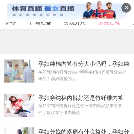
✕
怀孕
产前准备
分娩方式
分娩过程
孕妇纯棉内裤有分大小码吗，孕妇纯
孕妇纯棉内裤有分大小码吗孕妇内裤是有分大小
棉内裤什么
码的！孕妇内裤的尺...
孕妇穿纯棉内裤好还是竹纤维内裤
孕妇穿纯棉内裤好还是竹纤维内裤好如果有条
好，孕妇待产
件，建议穿纤维内裤更...
孕妇分娩的疼痛有什么益处，孕妇分