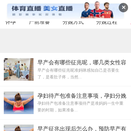
✕
怀孕
产前准备
分娩方式
分娩过程
早产会有哪些征兆呢，哪几类女性容
早产会有哪些征兆呢准妈咪感知自己是否要生
易早产
了，是看肚子疼，当然...
孕妇待产包准备注意事项，孕妇分娩
孕妇待产包准备注意事项待产是准妈妈一生中重
要的时期，如果准备...
早产征兆出现后怎么办，预防早产有