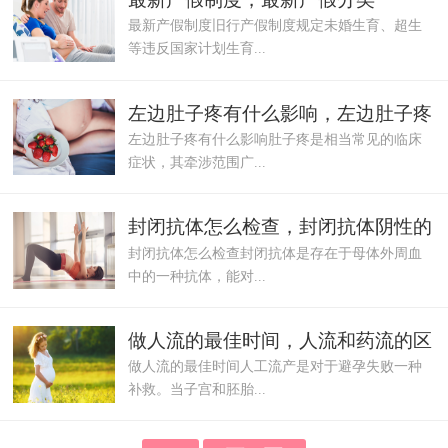
最新产假制度旧行产假制度规定未婚生育、超生
等违反国家计划生育...
左边肚子疼有什么影响，左边肚子疼
左边肚子疼有什么影响肚子疼是相当常见的临床
怎么办
症状，其牵涉范围广...
封闭抗体怎么检查，封闭抗体阴性的
封闭抗体怎么检查封闭抗体是存在于母体外周血
原因
中的一种抗体，能对...
做人流的最佳时间，人流和药流的区
做人流的最佳时间人工流产是对于避孕失败一种
别
补救。当子宫和胚胎...