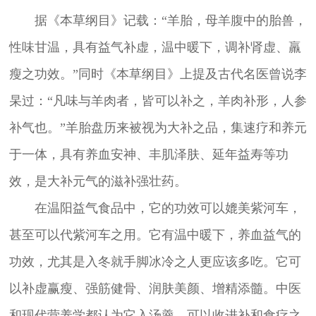
据《本草纲目》记载：“羊胎，母羊腹中的胎兽，
性味甘温，具有益气补虚，温中暖下，调补肾虚、羸
瘦之功效。”同时《本草纲目》上提及古代名医曾说李
杲过：“凡味与羊肉者，皆可以补之，羊肉补形，人参
补气也。”羊胎盘历来被视为大补之品，集速疗和养元
于一体，具有养血安神、丰肌泽肤、延年益寿等功
效，是大补元气的滋补强壮药。
在温阳益气食品中，它的功效可以媲美紫河车，
甚至可以代紫河车之用。它有温中暖下，养血益气的
功效，尤其是入冬就手脚冰冷之人更应该多吃。它可
以补虚赢瘦、强筋健骨、润肤美颜、增精添髓。中医
和现代营养学都认为它入汤羹，可以收进补和食疗之