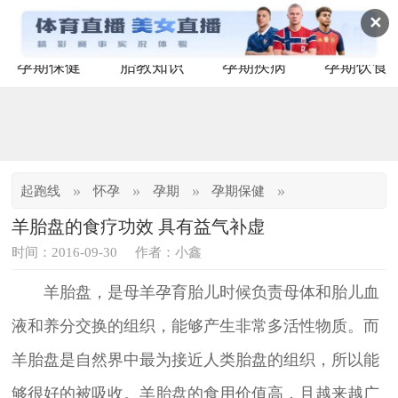
✕
孕期保健
胎教知识
孕期疾病
孕期饮食
»
»
»
»
起跑线
怀孕
孕期
孕期保健
羊胎盘的食疗功效 具有益气补虚
时间：2016-09-30
作者：小鑫
羊胎盘，是母羊孕育胎儿时候负责母体和胎儿血
液和养分交换的组织，能够产生非常多活性物质。而
羊胎盘是自然界中最为接近人类胎盘的组织，所以能
够很好的被吸收。羊胎盘的食用价值高，且越来越广