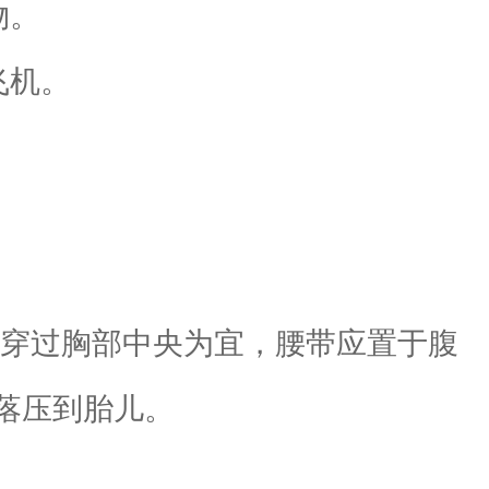
物。
飞机。
穿过胸部中央为宜，腰带应置于腹
落压到胎儿。