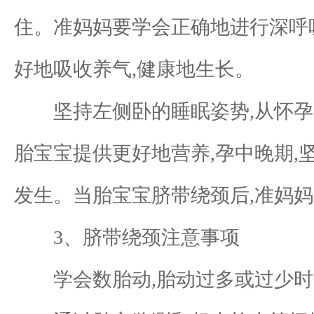
住。准妈妈要学会正确地进行深呼吸
好地吸收养气,健康地生长。
坚持左侧卧的睡眠姿势,从怀孕后
胎宝宝提供更好地营养,孕中晚期,
发生。当胎宝宝脐带绕颈后,准妈
3、脐带绕颈注意事项
学会数胎动,胎动过多或过少时,