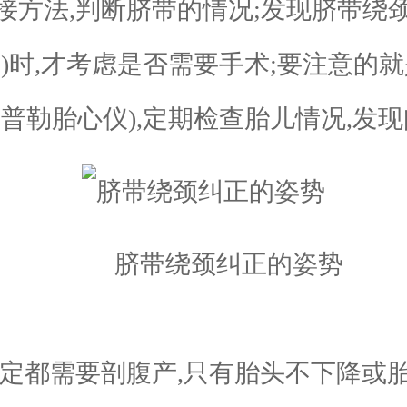
法,判断脐带的情况;发现脐带绕颈
)时,才考虑是否需要手术;要注意的就
普勒胎心仪),定期检查胎儿情况,发
脐带绕颈纠正的姿势
都需要剖腹产,只有胎头不下降或胎心