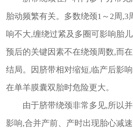
胎动频繁有关。多数绕颈1～2周,
响不大,缠绕过紧及多圈可影响胎
预后的关键因素不在绕颈周数,而
结局。因脐带相对缩短,临产后影
在单羊膜囊双胎时危险更大。
由于脐带绕颈非常多见,所以并非
影响,合并产前、产时出现胎心减