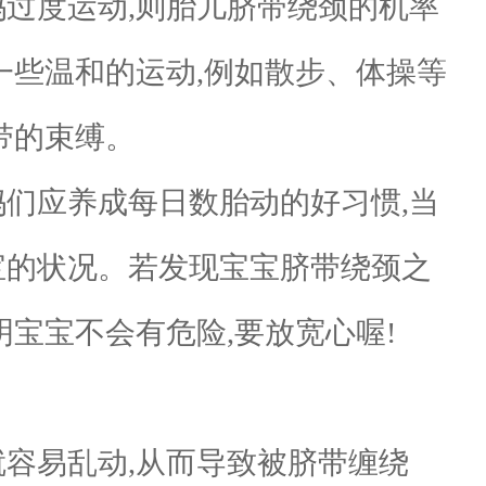
过度运动,则胎儿脐带绕颈的机率
一些温和的运动,例如散步、体操等
带的束缚。
们应养成每日数胎动的好习惯,当
宝的状况。若发现宝宝脐带绕颈之
明宝宝不会有危险,要放宽心喔!
容易乱动,从而导致被脐带缠绕