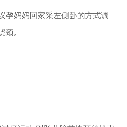
议孕妈妈回家采左侧卧的方式调
绕颈。