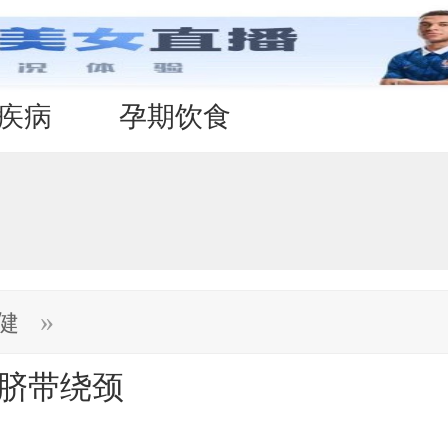
疾病
孕期饮食
»
健
防脐带绕颈