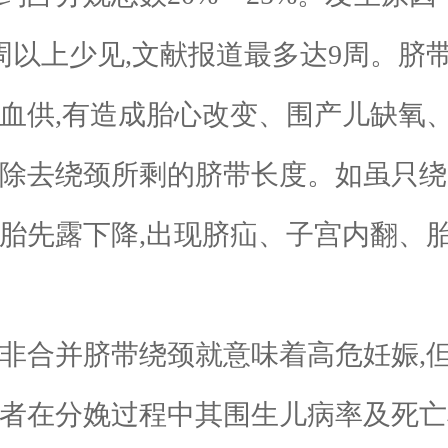
3周以上少见,文献报道最多达9周。脐
儿血供,有造成胎心改变、围产儿缺氧
在除去绕颈所剩的脐带长度。如虽只绕
响胎先露下降,出现脐疝、子宫内翻、
合并脐带绕颈就意味着高危妊娠,
速者在分娩过程中其围生儿病率及死亡