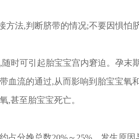
法,判断脐带的情况;不要因惧怕
随时可引起胎宝宝宫内窘迫。孕末期
带血流的通过,从而影响到胎宝宝氧
氧,甚至胎宝宝死亡。
占分娩总数20%～25%。发生原因