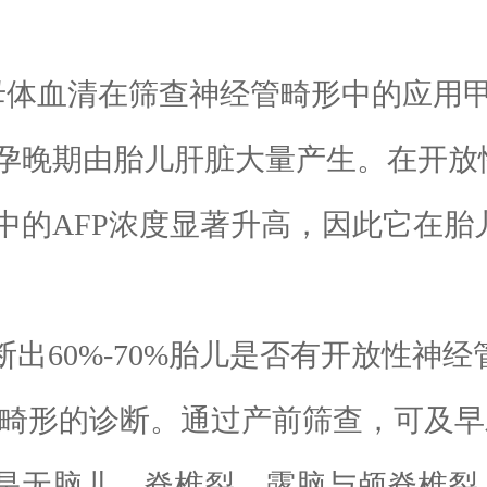
血清在筛查神经管畸形中的应用甲胎
孕晚期由胎儿肝脏大量产生。在开放性
的AFP浓度显著升高，因此它在胎儿
60%-70%胎儿是否有开放性神
神经管畸形的诊断。通过产前筛查，可
是无脑儿、脊椎裂、露脑与颅脊椎裂。