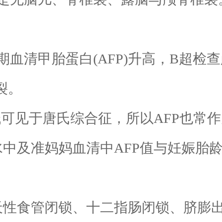
清甲胎蛋白(AFP)升高，B超检
裂。
可见于唐氏综合征，所以AFP也常
及准妈妈血清中AFP值与妊娠胎龄
食管闭锁、十二指肠闭锁、脐膨出