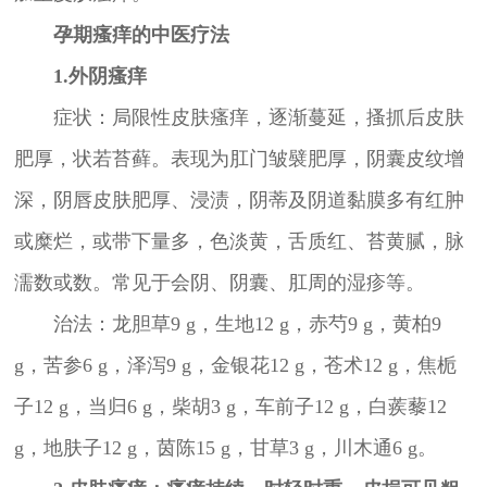
孕期瘙痒的中医疗法
1.外阴瘙痒
症状：局限性皮肤瘙痒，逐渐蔓延，搔抓后皮肤
肥厚，状若苔藓。表现为肛门皱襞肥厚，阴囊皮纹增
深，阴唇皮肤肥厚、浸渍，阴蒂及阴道黏膜多有红肿
或糜烂，或带下量多，色淡黄，舌质红、苔黄腻，脉
濡数或数。常见于会阴、阴囊、肛周的湿疹等。
治法：龙胆草9 g，生地12 g，赤芍9 g，黄柏9
g，苦参6 g，泽泻9 g，金银花12 g，苍术12 g，焦栀
子12 g，当归6 g，柴胡3 g，车前子12 g，白蒺藜12
g，地肤子12 g，茵陈15 g，甘草3 g，川木通6 g。