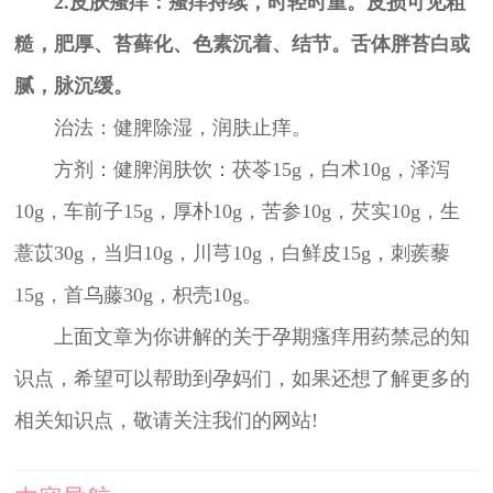
2.皮肤瘙痒：瘙痒持续，时轻时重。皮损可见粗
糙，肥厚、苔藓化、色素沉着、结节。舌体胖苔白或
腻，脉沉缓。
治法：健脾除湿，润肤止痒。
方剂：健脾润肤饮：茯苓15g，白术10g，泽泻
10g，车前子15g，厚朴10g，苦参10g，芡实10g，生
薏苡30g，当归10g，川芎10g，白鲜皮15g，刺蒺藜
15g，首乌藤30g，枳壳10g。
上面文章为你讲解的关于孕期瘙痒用药禁忌的知
识点，希望可以帮助到孕妈们，如果还想了解更多的
相关知识点，敬请关注我们的网站!