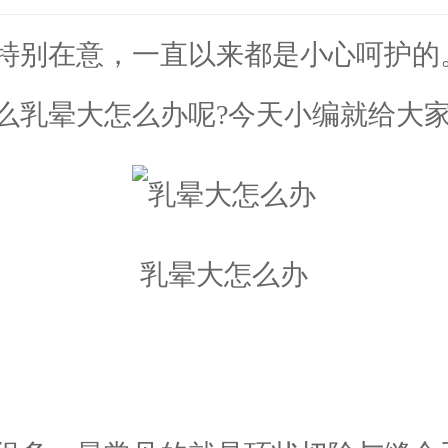
别在意，一直以来都是小心呵护的
么乳晕大怎么办呢?今天小编就给大
乳晕大怎么办