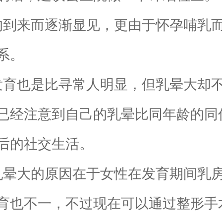
到来而逐渐显见，更由于怀孕哺乳而
系。
育也是比寻常人明显，但乳晕大却不
已经注意到自己的乳晕比同年龄的同
后的社交生活。
晕大的原因在于女性在发育期间乳房
育也不一，不过现在可以通过整形手