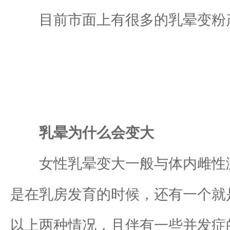
目前市面上有很多的乳晕变粉产品
乳晕为什么会变大
女性乳晕变大一般与体内雌性激
是在乳房发育的时候，还有一个就
以上两种情况，且伴有一些并发症