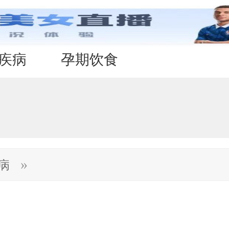
疾病
孕期饮食
»
病