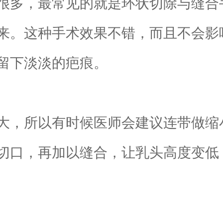
，最常见的就是环状切除与缝合手术
来。这种手术效果不错，而且不会影
留下淡淡的疤痕。
，所以有时候医师会建议连带做缩
切口，再加以缝合，让乳头高度变低