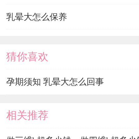
乳晕大怎么保养
猜你喜欢
孕期须知 乳晕大怎么回事
相关推荐