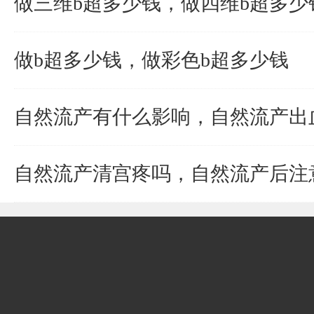
做三维b超多少钱，做四维b超多少
做b超多少钱，做彩色b超多少钱
自然流产有什么影响，自然流产出
自然流产清宫疼吗，自然流产后注