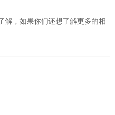
了解，如果你们还想了解更多的相