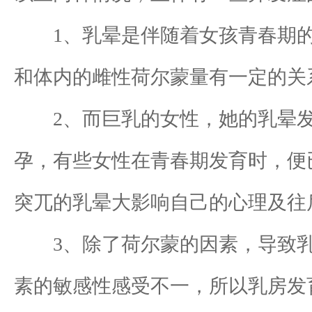
1、乳晕是伴随着女孩青春期的
和体内的雌性荷尔蒙量有一定的关
2、而巨乳的女性，她的乳晕发
孕，有些女性在青春期发育时，便
突兀的乳晕大影响自己的心理及往
3、除了荷尔蒙的因素，导致乳
素的敏感性感受不一，所以乳房发