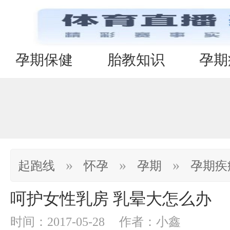
孕期保健
胎教知识
孕期
»
»
»
起跑线
怀孕
孕期
孕期疾
呵护女性乳房 乳晕大怎么办
时间：2017-05-28
作者：小鑫