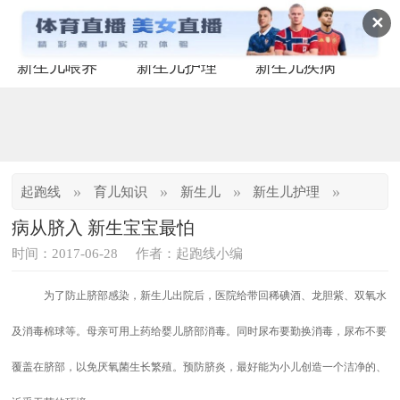
✕
新生儿喂养
新生儿护理
新生儿疾病
»
»
»
»
起跑线
育儿知识
新生儿
新生儿护理
病从脐入 新生宝宝最怕
时间：2017-06-28
作者：起跑线小编
为了防止脐部感染，新生儿出院后，医院给带回稀碘酒、龙胆紫、双氧水
及消毒棉球等。母亲可用上药给婴儿脐部消毒。同时尿布要勤换消毒，尿布不要
覆盖在脐部，以免厌氧菌生长繁殖。预防脐炎，最好能为小儿创造一个洁净的、