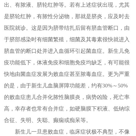
出、有脓液、脐轮红肿等。若有上述症状出现，尤其
是脐轮红肿，有脓性分泌物，那就是脐炎，应及时去
医院就诊。这是因为脐带结扎后留有脐血管断口，由
于脐部感染时有细菌繁殖，细菌及其毒素很快就进入
脐血管的断口处并进入血循环引起菌血症。新生儿免
疫功能低下，体液免疫和细胞免疫均缺乏，有可能很
快地由菌血症发展为败血症甚至脓毒血症。更为严重
的是，由于新生儿血脑屏障功能差，约有30%～50%
的败血症患儿合并化脓性脑膜炎，病势凶险，死亡率
高，幸存者也常有合并症，如硬脑膜下积液、低钠综
合征、失明、失聪、癫痫或痴呆等。
新生儿一旦患败血症，临床症状极不典型，不像