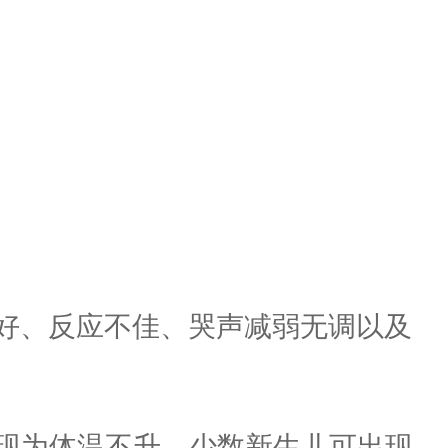
好、反应不佳、哭声减弱无调以及
现为体温不升，少数新生儿可出现