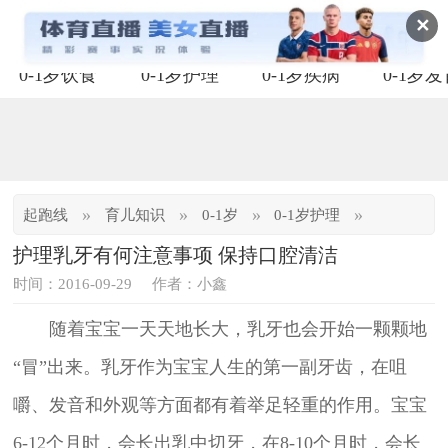
✕
0-1岁饮食
0-1岁护理
0-1岁疾病
0-1岁
»
»
»
»
起跑线
育儿知识
0-1岁
0-1岁护理
护理乳牙有何注意事项 保持口腔清洁
时间：2016-09-29
作者：小鑫
随着宝宝一天天地长大，乳牙也会开始一颗颗地
“冒”出来。乳牙作为宝宝人生的第一副牙齿，在咀
嚼、发音和外观等方面都有着举足轻重的作用。宝宝
6-12个月时，会长出乳中切牙，在8-10个月时，会长