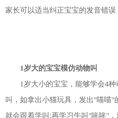
家长可以适当纠正宝宝的发音错误
1岁大的宝宝模仿动物叫
1岁大小的宝宝，能够学会4种动
叫，如拿出小猫玩具，发出"喵喵"
就会跟着学叫;再学习牛叫"哞哞"