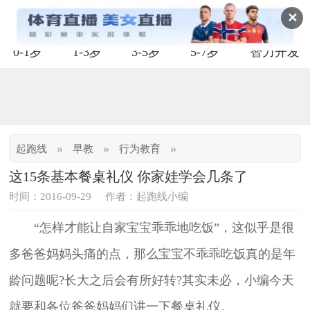
✕
0-1岁
1-3岁
3-5岁
5-7岁
智力开发
»
»
»
起跑线
早教
行为教育
这15条基本餐桌礼仪 你家娃学会几条了
时间：2016-09-29
作者：起跑线小编
“怎样才能让自家宝宝乖乖地吃饭”，这似乎是很
多爸爸妈妈头痛的点，那么宝宝不乖乖吃饭真的是年
龄问题呢?长大之后会有所好转?其实未必，小编今天
就要和各位爸爸妈妈们讲一下餐桌礼仪。