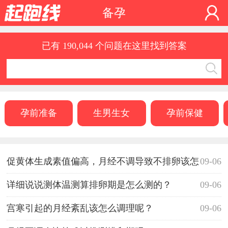
备孕
已有 190,044 个问题在这里找到答案
孕前准备
生男生女
孕前保健
促黄体生成素值偏高，月经不调导致不排卵该怎
09-06
么办？
详细说说测体温测算排卵期是怎么测的？
09-06
宫寒引起的月经紊乱该怎么调理呢？
09-06