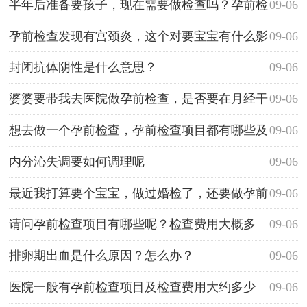
呀？
半年后准备要孩子，现在需要做检查吗？孕前检
09-06
查项目有哪些呢？
孕前检查发现有宫颈炎，这个对要宝宝有什么影
09-06
响吗？
封闭抗体阴性是什么意思？
09-06
婆婆要带我去医院做孕前检查，是否要在月经干
09-06
净后才能做啊？
想去做一个孕前检查，孕前检查项目都有哪些及
09-06
费用多少呢？
内分沁失调要如何调理呢
09-06
最近我打算要个宝宝，做过婚检了，还要做孕前
09-06
检查吗？
请问孕前检查项目有哪些呢？检查费用大概多
09-06
少？
排卵期出血是什么原因？怎么办？
09-06
医院一般有孕前检查项目及检查费用大约多少
09-06