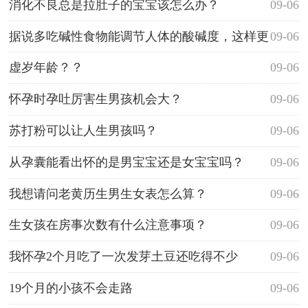
消化不良总是拉肚子的宝宝该怎么办？
09-06
据说多吃碱性食物能调节人体的酸碱度，这样更
09-06
能生男孩，请问是针对男性还是女性呢？
虚岁年龄？？
09-06
怀孕时孕吐厉害生男孩机会大？
09-06
苏打粉可以让人生男孩吗？
09-06
从孕囊能看出怀的是男宝宝还是女宝宝吗？
09-06
我想请问老黄历生男生女表怎么算？
09-06
生女孩在房事次数有什么注意事项？
09-06
我怀孕2个月吃了一次发芽土豆还吃得不少
09-06
19个月的小孩不会走路
09-06