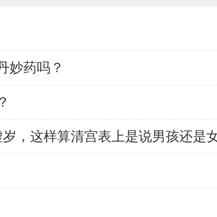
丹妙药吗？
？
6虚岁，这样算清宫表上是说男孩还是