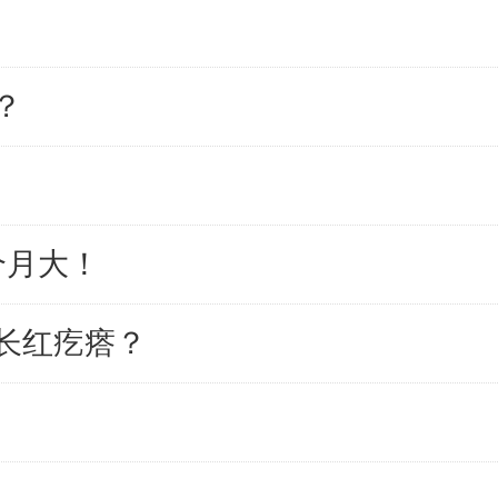
？
个月大！
长红疙瘩？