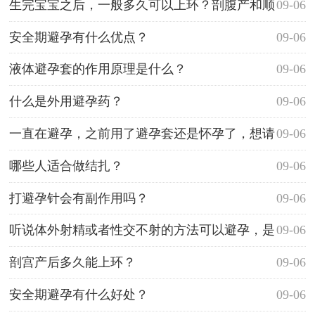
方式，要注意些什么？
生完宝宝之后，一般多久可以上环？剖腹产和顺
09-06
产上环时间有不同吗？
安全期避孕有什么优点？
09-06
液体避孕套的作用原理是什么？
09-06
什么是外用避孕药？
09-06
一直在避孕，之前用了避孕套还是怀孕了，想请
09-06
问使用避孕套要注意哪些问题？
哪些人适合做结扎？
09-06
打避孕针会有副作用吗？
09-06
听说体外射精或者性交不射的方法可以避孕，是
09-06
真的吗？对男性身体是否有影响？
剖宫产后多久能上环？
09-06
安全期避孕有什么好处？
09-06