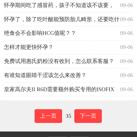
有副作用吗？
怀孕期间吃了感冒药，孩子不知道该不该要，
09-06
怀孕了，除了吃叶酸能预防胎儿畸形，还要吃什
09-06
么对胎儿大脑发育好的东西？
绝食会不会影响HCG值呢？？
09-06
怎样才能更快怀孕？
09-06
免费试用惠氏奶粉没有收到，怎么联系客服？
09-06
有谁知道眼睛干涩该怎么来改善？
09-06
皇家高尔夫II R6D需要额外购买专用的ISOFIX
09-06
么？
上一页
35
下一页