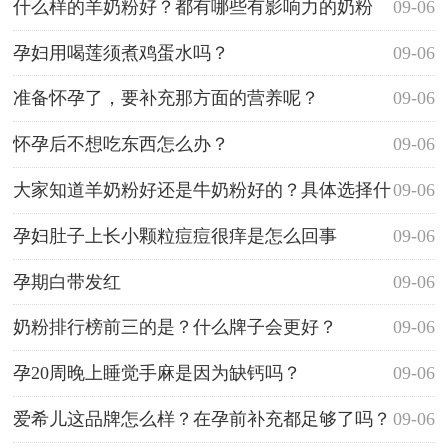
什么样的羊奶粉好？都有哪些有影响力的奶粉
09-06
啊？
孕妇用喝莲须煮鸡蛋水吗？
09-06
准备怀孕了，要补充那方面的营养呢？
09-06
怀孕后不想吃东西怎么办？
09-06
大家知道羊奶粉好还是牛奶粉好的？具体选择什
09-06
么，才会更好些？
孕妇肚子上长小颗粒痘痘很痒是怎么回事
09-06
孕期白带发红
09-06
奶粉排行榜前三的是？什么牌子会更好？
09-06
孕20周晚上睡觉手麻是因为缺钙吗？
09-06
爱希儿这品牌怎么样？在孕前补充都足够了吗？
09-06