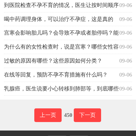
的费用是不是高了？
到医院检查不孕不育的情况，医生让按时间顺序
09-06
来检查，有这个必要吗？
喝中药调理身体，可以治疗不孕症，这是真的
09-06
吗？
宫寒会影响胎儿吗？会导致不孕或者胎停吗？能
09-06
详细说说吗
为什么有的女性检查时，说是宫寒？哪些女性容
09-06
易宫寒?
过敏的原因有哪些？这些原因如何分类？
09-06
在线等回复，预防不孕不育措施有什么吗？
09-06
乳腺癌，医生说要小心转移到肺部等，到底哪些
09-06
部位容易转移到啊？
上一页
450
下一页