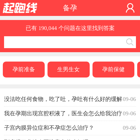
备孕
已有 190,044 个问题在这里找到答案
孕前准备
生男生女
孕前保健
没法吃任何食物，吃了吐，孕吐有什么好的缓解
09-06
方法？
我在孕期出现宫腔积液了，医生会怎么给我治疗
09-06
呢？
子宫内膜异位症和不孕症怎么治疗？
09-06