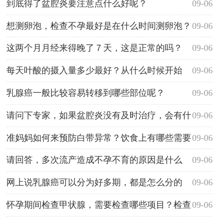
到底得了盆腔炎要注意点什么好呢？
09-06
想测卵泡，检查不孕最好是在什么时间测卵泡？
09-06
这两个月月经来得晚了７天，这是正常的吗？
09-06
每天叶酸的摄入量多少最好？从什么时候开始
09-06
吃？男的也要吃吗
乳腺癌一般比较容易转移到哪些部位呢？
09-06
请问下专家，如果盆腔炎没有及时治疗，会有什
09-06
么危害的吗？
准妈妈如何来预防白带异常？饮食上有哪些需要
09-06
注意？还需要注意什么？
请回答，多次流产造成不孕不育的原因是什么
09-06
呢？
网上说乳腺癌可以分为好多期，都是怎么分的
09-06
呢？
怀孕期间检查甲状腺，需要检查哪些项目？检查
09-06