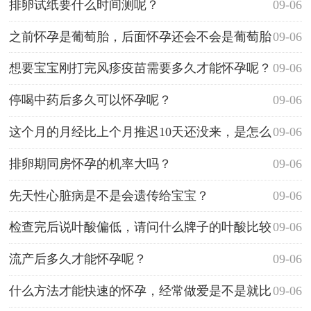
排卵试纸要什么时间测呢？
09-06
之前怀孕是葡萄胎，后面怀孕还会不会是葡萄胎
09-06
呢？
想要宝宝刚打完风疹疫苗需要多久才能怀孕呢？
09-06
停喝中药后多久可以怀孕呢？
09-06
这个月的月经比上个月推迟10天还没来，是怎么
09-06
回事？
排卵期同房怀孕的机率大吗？
09-06
先天性心脏病是不是会遗传给宝宝？
09-06
检查完后说叶酸偏低，请问什么牌子的叶酸比较
09-06
好啊？
流产后多久才能怀孕呢？
09-06
什么方法才能快速的怀孕，经常做爱是不是就比
09-06