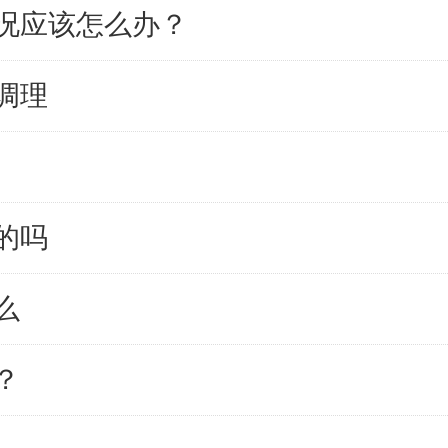
况应该怎么办？
调理
的吗
么
？