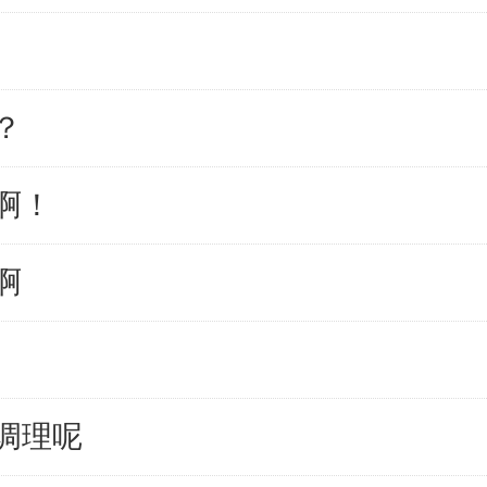
？
啊！
啊
调理呢