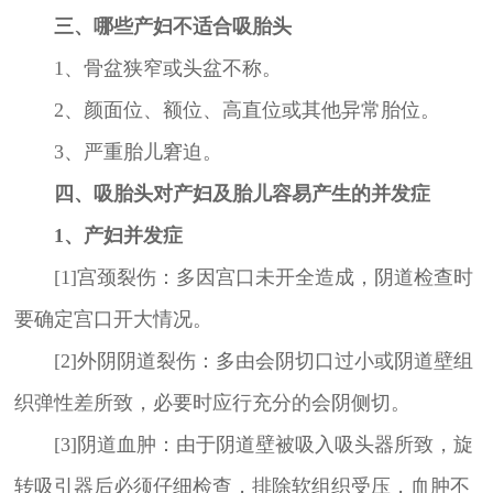
三、哪些产妇不适合吸胎头
1、骨盆狭窄或头盆不称。
2、颜面位、额位、高直位或其他异常胎位。
3、严重胎儿窘迫。
四、吸胎头对产妇及胎儿容易产生的并发症
1、产妇并发症
[1]宫颈裂伤：多因宫口未开全造成，阴道检查时
要确定宫口开大情况。
[2]外阴阴道裂伤：多由会阴切口过小或阴道壁组
织弹性差所致，必要时应行充分的会阴侧切。
[3]阴道血肿：由于阴道壁被吸入吸头器所致，旋
转吸引器后必须仔细检查，排除软组织受压，血肿不