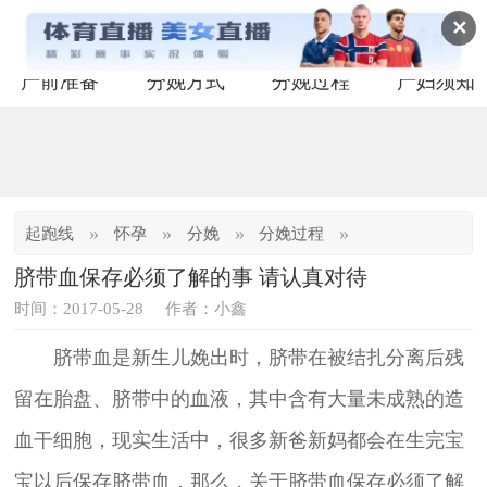
✕
产前准备
分娩方式
分娩过程
产妇须知
»
»
»
»
起跑线
怀孕
分娩
分娩过程
脐带血保存必须了解的事 请认真对待
时间：2017-05-28
作者：小鑫
脐带血是新生儿娩出时，脐带在被结扎分离后残
留在胎盘、脐带中的血液，其中含有大量未成熟的造
血干细胞，现实生活中，很多新爸新妈都会在生完宝
宝以后保存脐带血，那么，关于脐带血保存必须了解