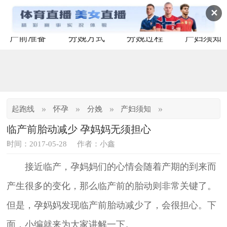
✕
产前准备
分娩方式
分娩过程
产妇须知
»
»
»
»
起跑线
怀孕
分娩
产妇须知
临产前胎动减少 孕妈妈无须担心
时间：2017-05-28
作者：小鑫
接近临产，孕妈妈们的心情会随着产期的到来而
产生很多的变化，那么临产前的胎动则非常关键了。
但是，孕妈妈发现临产前胎动减少了，会很担心。下
面，小编就来为大家讲解一下。