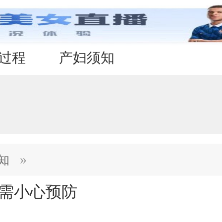
过程
产妇须知
»
知
点需小心预防