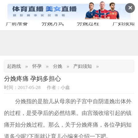
✕
产前准备
分娩方式
分娩过程
产妇须知
»
»
»
»
起跑线
怀孕
分娩
产妇须知
分娩疼痛 孕妈多担心
时间：2017-05-28
作者：小鑫
分娩指的是胎儿从母亲的子宫中自阴道娩出体外
的过程，是受孕后的必然结果。由宫颈收缩引起的镇
痛开始分娩过程。那么，关于分娩疼痛，各位孕妈知
道多少呢?下面就让育儿小编来介绍一下吧。