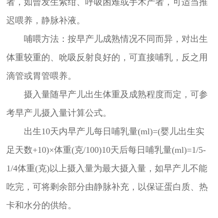
者，如曾发生紫绀、呼吸困难或手术产者，可适当推
迟喂养，静脉补液。
哺喂方法：按早产儿成熟情况不同而异，对出生
体重较重的、吮吸反射良好的，可直接哺乳，反之用
滴管或胃管喂养。
摄入量随早产儿出生体重及成熟程度而定，可参
考早产儿摄入量计算公式。
出生10天内早产儿每日哺乳量(ml)=(婴儿出生实
足天数+10)×体重(克/100)10天后每日哺乳量(ml)=1/5-
1/4体重(克)以上摄入量为最大摄入量，如早产儿不能
吃完，可将剩余部分由静脉补充，以保证蛋白质、热
卡和水分的供给。