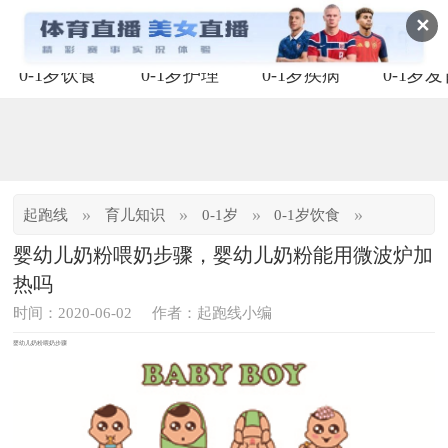
✕
0-1岁饮食
0-1岁护理
0-1岁疾病
0-1岁
»
»
»
»
起跑线
育儿知识
0-1岁
0-1岁饮食
婴幼儿奶粉喂奶步骤，婴幼儿奶粉能用微波炉加
热吗
时间：2020-06-02
作者：起跑线小编
婴幼儿奶粉喂奶步骤