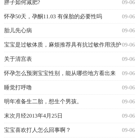
胖子如何减肥?
09-06
怀孕50天，孕酮11.03 有保胎的必要性吗
09-06
胎儿先心病
09-06
宝宝是过敏体质，麻烦推荐具有抗过敏作用洗护
09-06
系列用品
关于清宫表
09-06
怀孕怎么预测宝宝性别，能从哪些地方看出来
09-06
吗？
睡觉打呼噜
09-06
明年准备生二胎，想生个男孩。
09-06
末次月经2013年4月25日
09-06
宝宝喜欢打人怎么回事啊？
09-06