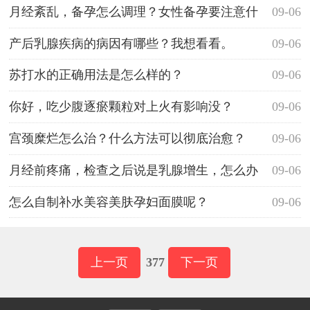
呢？
月经紊乱，备孕怎么调理？女性备孕要注意什
09-06
么？
产后乳腺疾病的病因有哪些？我想看看。
09-06
苏打水的正确用法是怎么样的？
09-06
你好，吃少腹逐瘀颗粒对上火有影响没？
09-06
宫颈糜烂怎么治？什么方法可以彻底治愈？
09-06
月经前疼痛，检查之后说是乳腺增生，怎么办
09-06
呢？
怎么自制补水美容美肤孕妇面膜呢？
09-06
上一页
377
下一页