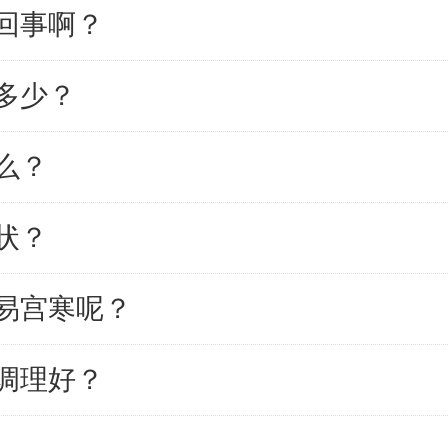
回事啊？
多少？
么？
状？
易宫寒呢？
调理好？