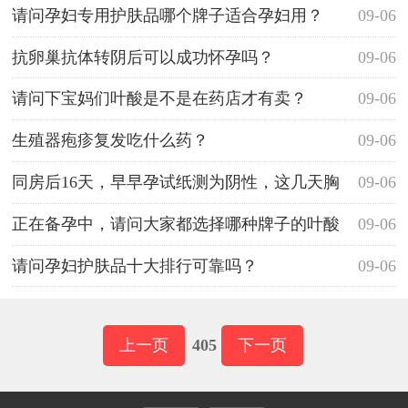
请问孕妇专用护肤品哪个牌子适合孕妇用？
09-06
抗卵巢抗体转阴后可以成功怀孕吗？
09-06
请问下宝妈们叶酸是不是在药店才有卖？
09-06
生殖器疱疹复发吃什么药？
09-06
同房后16天，早早孕试纸测为阴性，这几天胸
09-06
痛，怎么回事
正在备孕中，请问大家都选择哪种牌子的叶酸
09-06
啊？
请问孕妇护肤品十大排行可靠吗？
09-06
上一页
405
下一页