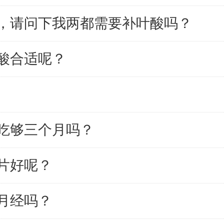
，请问下我两都需要补叶酸吗？
酸合适呢？
吃够三个月吗？
片好呢？
月经吗？