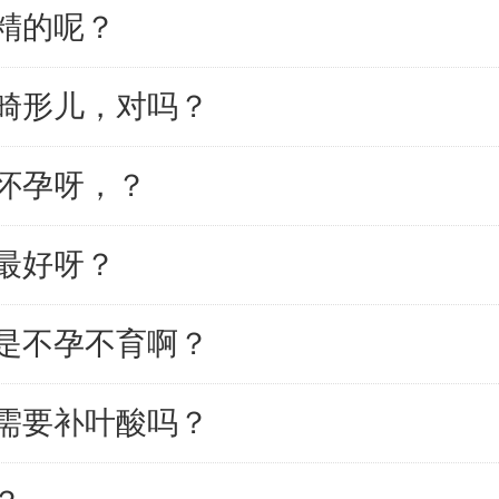
精的呢？
畸形儿，对吗？
怀孕呀，？
最好呀？
是不孕不育啊？
需要补叶酸吗？