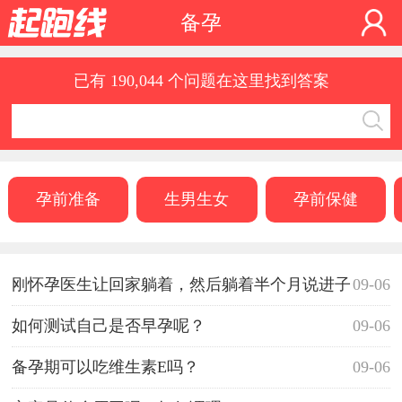
备孕
已有 190,044 个问题在这里找到答案
孕前准备
生男生女
孕前保健
刚怀孕医生让回家躺着，然后躺着半个月说进子
09-06
宫了，是宫外孕吗？
如何测试自己是否早孕呢？
09-06
备孕期可以吃维生素E吗？
09-06