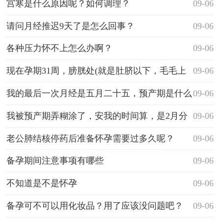
宫寒是什么原因呢？如何调理？
09-06
请问月经推迟9天了是怎么回事？
09-06
各种压力怀不上怎么办啊？
09-06
现在孕期31周，膀胱处(就是肚脐以下，毛毛上
09-06
面)打嗝，请问这是怎么回事？是代表胎头朝下了吗？
我的最后一次月经是五月二十五，预产期是什么
09-06
代表宝宝会
时候，比超比我算的要早，纠结
我被预产期弄糊涂了，安我的时间算，是2月分
09-06
的，但是比超单子上却做着说是腊月的
老公肺结核停药后准备怀孕需要过多久呢？
09-06
备孕期间注意事项有哪些
09-06
不知道是不是怀孕
09-06
备孕可不可以用化妆品？用了应该没问题吧？
09-06