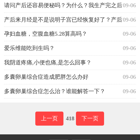
请问产后还容易便秘吗？为什么？我生产完之后
09-06
严重便秘，已经三天没有排便了，这是不是也说明我
产后来月经是不是说明子宫已经恢复好了？产后
09-06
没有恢复好
多久可以同房？
孕妇血糖，空腹血糖5.28算高吗？
09-06
爱乐维能吃到生吗？
09-06
我阴道疼痛,小便也痛,是怎么回事？
09-06
多囊卵巢综合症造成肥胖怎么办好
09-06
多囊卵巢综合症怎么治？谁能解答一下？
09-06
上一页
418
下一页