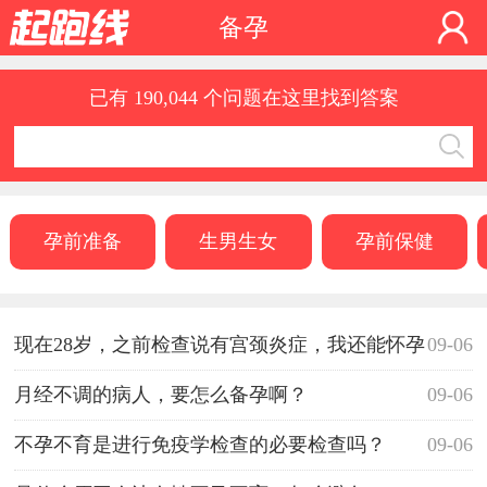
备孕
已有 190,044 个问题在这里找到答案
孕前准备
生男生女
孕前保健
现在28岁，之前检查说有宫颈炎症，我还能怀孕
09-06
吗？？
月经不调的病人，要怎么备孕啊？
09-06
不孕不育是进行免疫学检查的必要检查吗？
09-06